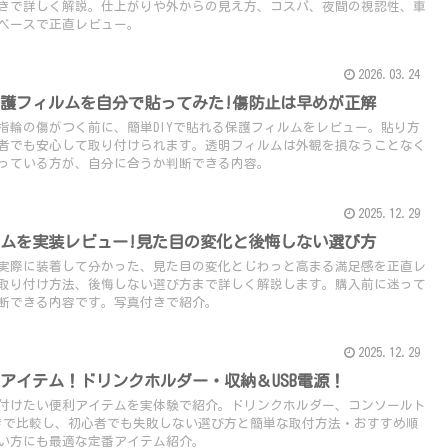
きで詳しく解説。仕上がりや外からの見え方、コスパ、夜間の視認性、車
ベースで正直レビュー。
2026.03.24
護フィルムを自分で貼ってみた!傷防止は早めが正解
指輪の傷がつく前に、簡単DIYで貼れる保護フィルムをレビュー。貼り方
者でも安心して取り付けられます。透明フィルムは外観を損なうことなく
っている方が、自分に合うか判断できる内容。
2025.12.29
ムを実装レビュー!見た目の変化と後悔しない選び方
実際に装着して分かった、見た目の変化とじわっと高まる満足感を正直レ
取り付け方法、後悔しない選び方まで詳しく解説します。購入前に迷って
断できる内容です。写真付きで紹介。
2025.12.29
アイテム！ドリンクホルダー・収納＆USB電源！
付けたい便利アイテムを実体験で紹介。ドリンクホルダー、コンソールト
付きで比較し、初心者でも失敗しない選び方と簡単な取付方法・おすすめ順
い方にも最適な定番アイテム紹介。