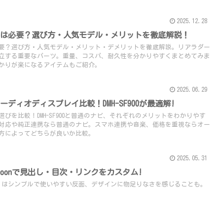
2025.12.28
ーは必要？選び方・人気モデル・メリットを徹底解説！
要？選び方・人気モデル・メリット・デメリットを徹底解説。リアラダー
立する重要なパーツ。重量、コスパ、耐久性を分かりやすくまとめてみま
かりが楽になるアイテムもご紹介。
2025.06.29
ディオディスプレイ比較！DMH-SF900が最適解!
びを比較！DMH-SF900と普通のナビ、それぞれのメリットをわかりやす
対応や純正連携なら普通のナビ。スマホ連携や音楽、価格を重視ならオー
方によってどちらが良いか比較。
2025.05.31
：Cocoonで見出し・目次・リンクをカスタム!
ocoon」はシンプルで使いやすい反面、デザインに物足りなさを感じることも。