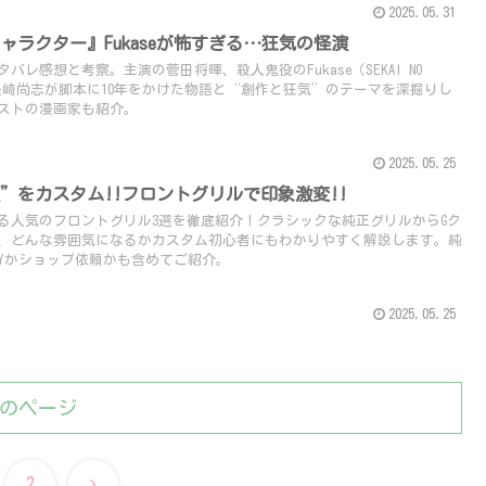
2025.05.31
ャラクター』Fukaseが怖すぎる…狂気の怪演
レ感想と考察。主演の菅田将暉、殺人鬼役のFukase（SEKAI NO
！長崎尚志が脚本に10年をかけた物語と“創作と狂気”のテーマを深掘りし
ストの漫画家も紹介。
2025.05.25
”をカスタム!!フロントグリルで印象激変!!
る人気のフロントグリル3選を徹底紹介！クラシックな純正グリルからGク
、どんな雰囲気になるかカスタム初心者にもわかりやすく解説します。純
IYかショップ依頼かも含めてご紹介。
2025.05.25
のページ
次
2