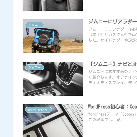
ジムニーにリアラダ
ジムニー
ジムニーにリアラダーは必
は実用性とカスタム性を両
した。サイドラダーや足が
【ジムニー】ナビとオー
ジムニー
ジムニーにおすすめのナビ選
く紹介します。オフライン
ディオディスプレイ。使い
WordPress初心者
Cocoon-使い方-
WordPressテーマ「C
この記事では、見...