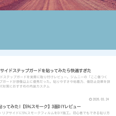
！サイドステップガードを貼ってみたら快適すぎた
専用サイドステップガードを実際に取り付けレビュー。ジムニーの「ここ傷つく
プガードが想像以上に優秀だった。貼りやすさや粘着力、傷防止効果を詳
ズ対策におすすめの内装カスタム
2026.03.24
ってみた!【5％スモーク】3面DIYレビュー
ス・リアサイドに5％スモークフィルムをDIY施工。初心者でもできる貼り方