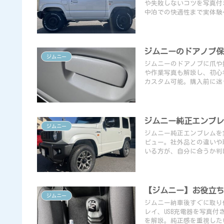
や失敗しないコツを写真付
中泊での快適性まで実体験
ジムニーのドアノブ保
ジムニー
ジムニーのドアノブに爪や
や作業写真も解説し、初心
カスタム可能。購入前に迷
ジムニー純正エンブレ
ジムニー
ジムニー純正エンブレムを
ビュー。社外品との違いや
いる方が、自分に合うか判
【ジムニー】お役立ち
ジムニー
ジムニー納車後すぐに取り
レイ、USB充電器を写真
を解説。純正感を重視した