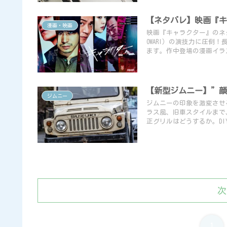
【ネタバレ】映画『キ
漫画・映画
映画『キャラクター』のネタバ
OWARI）の演技力に圧倒
ます。作中登場の漫画イラ
【新型ジムニー】”顔
ジムニー
ジムニーの印象を激変させ
ラス風、旧車スタイルまで
正グリルはどうするか。D
次
1