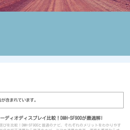
告が含まれています。
ディオディスプレイ比較！DMH-SF900が最適解!
びを比較！DMH-SF900と普通のナビ、それぞれのメリットをわかりやす