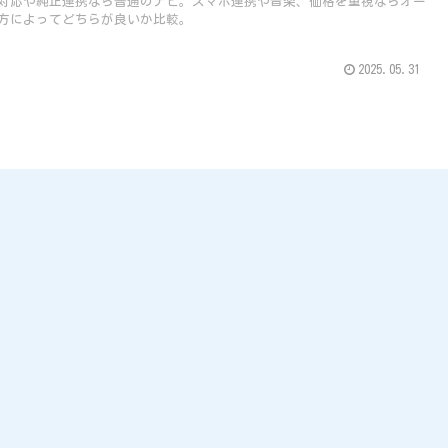
対応や純正連携なら普通のナビ。スマホ連携や音楽、価格を重視ならオー
方によってどちらが良いか比較。
2025.05.31