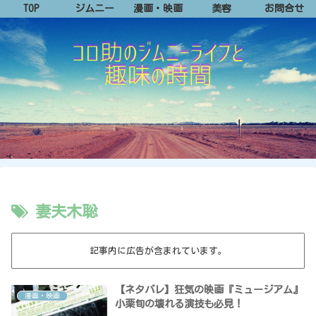
TOP
ジムニー
漫画・映画
美容
お問合せ
妻夫木聡
記事内に広告が含まれています。
【ネタバレ】狂気の映画『ミュージアム』
漫画・映画
小栗旬の壊れる演技も必見！