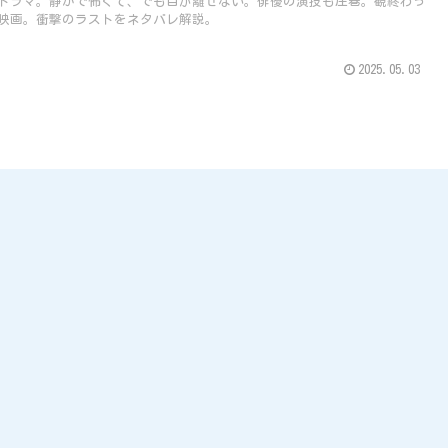
ドラマ。静かで怖くて、でも目が離せない。俳優の演技も圧巻。観終わっ
映画。衝撃のラストをネタバレ解説。
2025.05.03