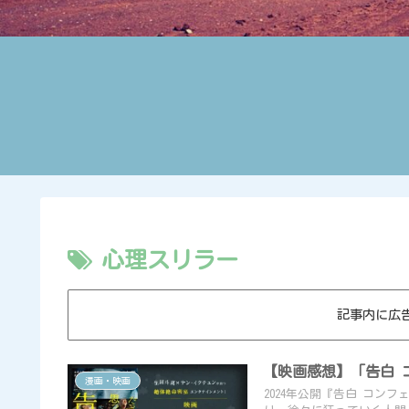
心理スリラー
記事内に広
【映画感想】「告白 
漫画・映画
2024年公開『告白 コン