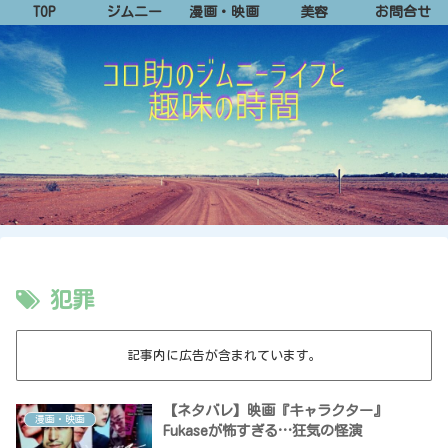
TOP
ジムニー
漫画・映画
美容
お問合せ
犯罪
記事内に広告が含まれています。
【ネタバレ】映画『キャラクター』
漫画・映画
Fukaseが怖すぎる…狂気の怪演